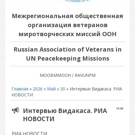
Межрегиональная общественная
организация ветеранов
миротворческих миссий ООН
Russian Association of Veterans in
UN Peacekeeping Missions
МООВММООН / RAVUNPM
Главная
»
2026
»
Май
»
30
» Интервью Видакаса. РИА
НОВОСТИ
Интервью Видакаса. РИА
13:38
НОВОСТИ
РИА НОВОСТИ