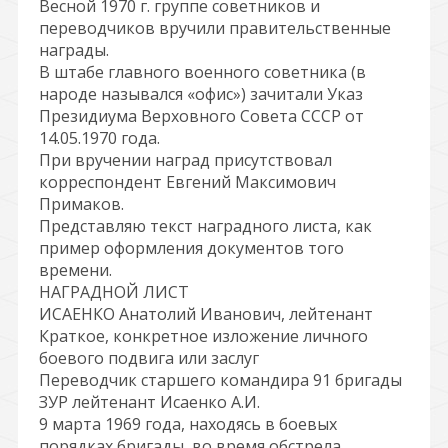
Весной 1970 г. группе советников и
переводчиков вручили правительственные
награды.
В штабе главного военного советника (в
народе назывался «офис») зачитали Указ
Президиума Верховного Совета СССР от
14.05.1970 года.
При вручении наград присутствовал
корреспондент Евгений Максимович
Примаков.
Представляю текст наградного листа, как
пример оформления документов того
времени.
НАГРАДНОЙ ЛИСТ
ИСАЕНКО Анатолий Иванович, лейтенант
Краткое, конкретное изложение личного
боевого подвига или заслуг
Переводчик старшего командира 91 бригады
ЗУР лейтенант Исаенко А.И.
9 марта 1969 года, находясь в боевых
порядках бригады, во время обстрела