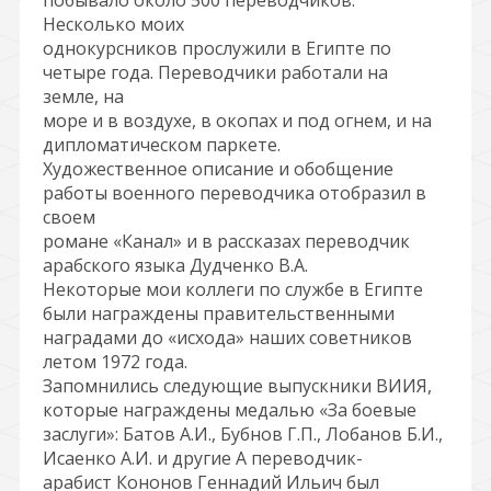
побывало около 500 переводчиков.
Несколько моих
однокурсников прослужили в Египте по
четыре года. Переводчики работали на
земле, на
море и в воздухе, в окопах и под огнем, и на
дипломатическом паркете.
Художественное описание и обобщение
работы военного переводчика отобразил в
своем
романе «Канал» и в рассказах переводчик
арабского языка Дудченко В.А.
Некоторые мои коллеги по службе в Египте
были награждены правительственными
наградами до «исхода» наших советников
летом 1972 года.
Запомнились следующие выпускники ВИИЯ,
которые награждены медалью «За боевые
заслуги»: Батов А.И., Бубнов Г.П., Лобанов Б.И.,
Исаенко А.И. и другие А переводчик-
арабист Кононов Геннадий Ильич был