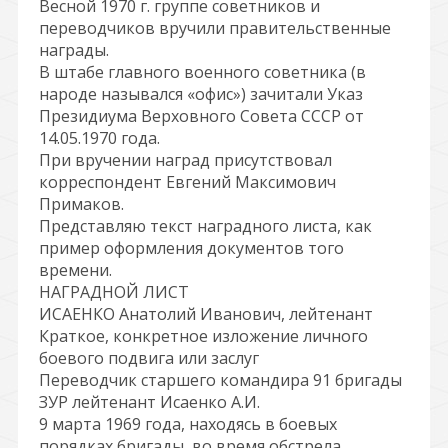
Весной 1970 г. группе советников и
переводчиков вручили правительственные
награды.
В штабе главного военного советника (в
народе назывался «офис») зачитали Указ
Президиума Верховного Совета СССР от
14.05.1970 года.
При вручении наград присутствовал
корреспондент Евгений Максимович
Примаков.
Представляю текст наградного листа, как
пример оформления документов того
времени.
НАГРАДНОЙ ЛИСТ
ИСАЕНКО Анатолий Иванович, лейтенант
Краткое, конкретное изложение личного
боевого подвига или заслуг
Переводчик старшего командира 91 бригады
ЗУР лейтенант Исаенко А.И.
9 марта 1969 года, находясь в боевых
порядках бригады, во время обстрела