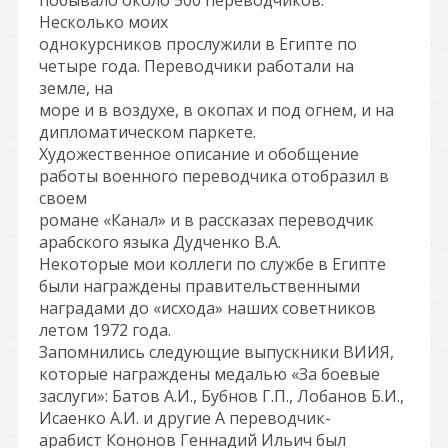
побывало около 500 переводчиков.
Несколько моих
однокурсников прослужили в Египте по
четыре года. Переводчики работали на
земле, на
море и в воздухе, в окопах и под огнем, и на
дипломатическом паркете.
Художественное описание и обобщение
работы военного переводчика отобразил в
своем
романе «Канал» и в рассказах переводчик
арабского языка Дудченко В.А.
Некоторые мои коллеги по службе в Египте
были награждены правительственными
наградами до «исхода» наших советников
летом 1972 года.
Запомнились следующие выпускники ВИИЯ,
которые награждены медалью «За боевые
заслуги»: Батов А.И., Бубнов Г.П., Лобанов Б.И.,
Исаенко А.И. и другие А переводчик-
арабист Кононов Геннадий Ильич был