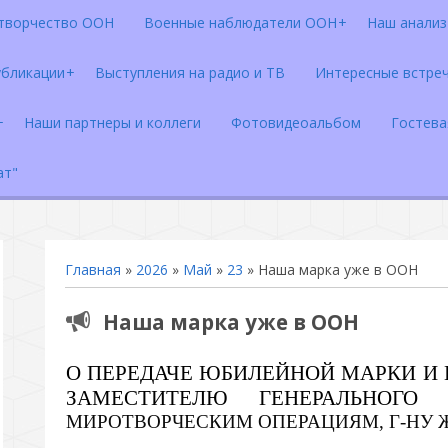
творчество ООН
Военные наблюдатели ООН
Наш анализ 
убликации
Выступления на радио и ТВ
Интересные встре
Наши партнеры и коллеги
Фотовидеоальбом
Гостева
ат"
Главная
»
2026
»
Май
»
23
» Наша марка уже в ООН
Наша марка уже в ООН
О ПЕРЕДАЧЕ ЮБИЛЕЙНОЙ МАРКИ И 
ЗАМЕСТИТЕЛЮ ГЕНЕРАЛЬНОГО 
МИРОТВОРЧЕСКИМ ОПЕРАЦИЯМ, Г-НУ Ж