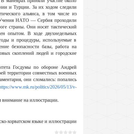
 В маневрах приняли участие около
нии и Турции. За их ходом следили
тического альянса, в том числе из
 Учения НАТО — Сербия проходили
юге страны. Они носят тактический
мен опытом. В ходе двухнедельных
етоды и процедуры, используемые в
ение безопасности базы, работа на
совых скоплений людей и городские
итета Госдумы по обороне Андрей
воей территории совместных военных
ментария, они сломались: попались
https://www.mk.ru/politics/2026/05/13/v-
м внимание на иллюстрации.
ско-хорватском языке и иллюстрации