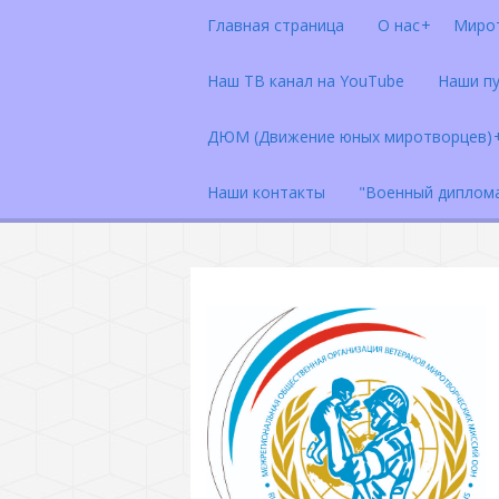
Главная страница
О нас
Миро
Наш ТВ канал на YouTube
Наши п
ДЮМ (Движение юных миротворцев)
Наши контакты
"Военный диплом