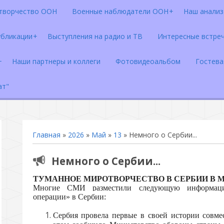
творчество ООН
Военные наблюдатели ООН
Наш анализ 
убликации
Выступления на радио и ТВ
Интересные встре
Наши партнеры и коллеги
Фотовидеоальбом
Гостева
ат"
Главная
»
2026
»
Май
»
13
» Немного о Сербии...
Немного о Сербии...
ТУМАННОЕ МИРОТВОРЧЕСТВО В СЕРБИИ В МАЕ
Многие СМИ разместили следующую информаци
операции» в Сербии:
Сербия провела первые в своей истории совм