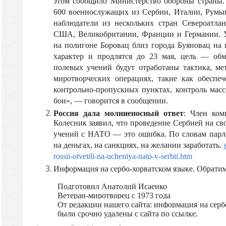
этом сообщило Министерство обороны страны.
600 военнослужащих из Сербии, Италии, Румы
наблюдатели из нескольких стран Североатлан
США, Великобритании, Франции и Германии.
на полигоне Боровац близ города Буяновац на 
характер и продлятся до 23 мая, цель — об
полевых учений будут отработаны тактика, м
миротворческих операциях, такие как обеспеч
контрольно-пропускных пунктах, контроль мас
бои», — говорится в сообщении.
Россия дала молниеносный ответ
: Член ком
Колесник заявил, что проведение Сербией на с
учений с НАТО — это ошибка. По словам парла
на деньгах, на санкциях, на желании заработать.
rossii-otvetili-na-ucheniya-nato-v-serbii.htm
Информация на сербо
-
хорватском языке. Обрати
Подготовил Анатолий Исаенко
Ветеран-миротворец с 1973 года
От редакции нашего сайта: информация на серб
были срочно удалены с сайта по ссылке.