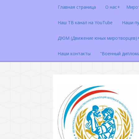
Главная страница
О нас
Миро
Наш ТВ канал на YouTube
Наши п
ДЮМ (Движение юных миротворцев)
Наши контакты
"Военный диплом