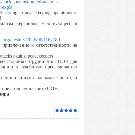
ttacks-against-united-nations-
k-expla
l serving in peacekeeping operations is
l
ализм персонала, участвующего в
un.org/en/story/2026/06/1167789
 привлечение к ответственности за
attacks against peacekeepers
нные стороны сотрудничать с ООН для
ованию и судебному преследованию
 непостоянными членами Совета, и
т представлен на сайте ООН.
мира