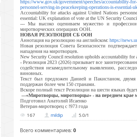
https://www.gov.uk/government/speeches/accountability-for-a
personnel-serving-in-peacekeeping-operations-is-essential-u
Accountability for attacks against United Nations personne
essential: UK explanation of vote at the UN Security Counci
--- Мы высоко оцениваем мужество и профессион
миротворческих операциях ООН.
НОВАЯ РЕЗОЛЮЦИЯ СБ ООН
Аннотация на резолюцию на английском:
https://news.
Новая резолюция Совета Безопасности подтверждает
нападения на миротворцев.
New Security Council resolution upholds accountability for 
- Резолюция 2823 (2026) призывает все заинтересова
содействия незамедлительному выявлению, расслед
виновных.
Текст был предложен Данией и Пакистаном, двумя
поддержан более чем 150 странами.
Вскоре полный текст Резолюции на шести языках буде
---«Миротворцы, миротворцы» - на переднем крае 
Подготовил Анатолий Исаенко
Ветеран-миротворец с !973 года
167
mildip
5.0
/
1
Всего комментариев
:
0