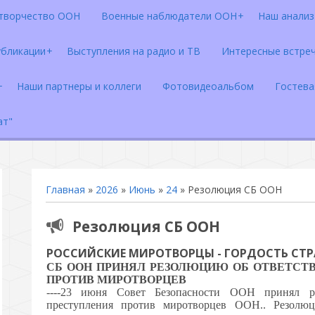
творчество ООН
Военные наблюдатели ООН
Наш анализ 
убликации
Выступления на радио и ТВ
Интересные встре
Наши партнеры и коллеги
Фотовидеоальбом
Гостева
ат"
Главная
»
2026
»
Июнь
»
24
» Резолюция СБ ООН
Резолюция СБ ООН
РОССИЙСКИЕ МИРОТВОРЦЫ - ГОРДОСТЬ СТ
СБ ООН ПРИНЯЛ РЕЗОЛЮЦИЮ ОБ ОТВЕТСТ
ПРОТИВ МИРОТВОРЦЕВ
----23 июня Совет Безопасности ООН принял р
преступления против миротворцев ООН.. Резолюц