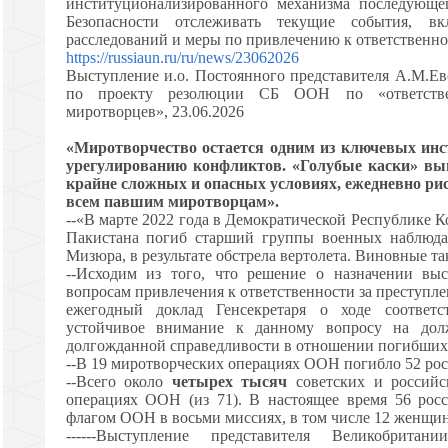
институционализированного механизма последующе
Безопасности отслеживать текущие события, вк
расследований и меры по привлечению к ответственно
https://russiaun.ru/ru/news/23062026
Выступление и.о. Постоянного представителя А.М.Ев
по проекту резолюции СБ ООН по «ответстве
миротворцев», 23.06.2026
«Миротворчество остается одним из ключевых инс
урегулированию конфликтов. «Голубые каски» вы
крайне сложных и опасных условиях, ежедневно ри
всем павшим миротворцам».
--«В марте 2022 года в Демократической Республике К
Пакистана погиб старший группы военных наблюда
Мизюра, в результате обстрела вертолета. Виновные та
--Исходим из того, что решение о назначении выс
вопросам привлечения к ответственности за преступле
ежегодный доклад Генсекретаря о ходе соответс
устойчивое внимание к данному вопросу на дол
долгожданной справедливости в отношении погибших
--В 19 миротворческих операциях ООН погибло 52 ро
--Всего около
четырех тысяч
советских и российс
операциях ООН (из 71). В настоящее время 56 рос
флагом ООН в восьми миссиях, в том числе 12 женщи
------Выступление представителя Великобри