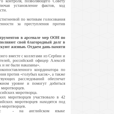
го контроля, позволяющего Совету
лючая установление фактов, ход
сти.
стигнеевой по мотивам голосования
нности за преступления против
трументов в арсенале мер ООН по
полняют свой благородный долг в
скуют жизнью. Отдаем дань памяти
онго вместе с коллегами из Сербии и
телей, российский офицер Алексей
к и не были наказаны».
окопоставленного координатора по
ния против «голубых касок», а также
твующих расследований обеспечат
жном уровне и помогут добиться
 миротворцев.
ссийских миротворца.
ких миротворцев участвовало в 42
сийских миротворцев находятся под
н-миротворцев.
тании: - на английском языке