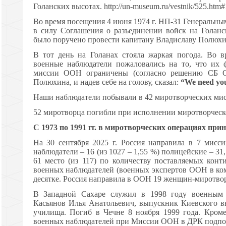
Голанских высотах. http://un-museum.ru/vestnik/525.htm#
Во время посещения 4 июня 1974 г. НП-31 Генеральны
в силу Соглашения о разъединении войск на Голан
было поручено провести капитану Владиславу Полюх
В тот день на Голанах стояла жаркая погода. Во 
военные наблюдатели пожаловались на то, что их
миссии ООН ограничены (согласно решению СБ О
Полюхина, и надев себе на голову, сказал:
“We need you
Наши наблюдатели побывали в 42 миротворческих мис
52 миротворца погибли при исполнении миротворческо
С 1973 по 1991 гг. в миротворческих операциях пр
На 30 сентября 2025 г. Россия направила в 7 мисси
наблюдатели – 16 (из 1027 – 1,55 %) полицейские – 31,
61 место (из 117) по количеству поставляемых конт
военных наблюдателей (военных экспертов ООН в ком
десятке. Россия направила в ООН 19 женщин-миротво
В Западной Сахаре служил в 1998 году военным
Касьянов Илья Анатольевич, выпускник Киевского 
училища. Погиб в Чечне 8 ноября 1999 года. Кром
военных наблюдателей при Миссии ООН в ДРК подпо