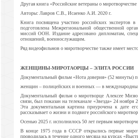
Другая книга «Российские ветераны о миротворчеств
Авторы: Лавров С.В., Исаенко А.И. 2020 г.
Книга посвящена участию российских экспертов в
подготовлена Межрегиональной общественной орган
миссий ООН. Издание адресовано дипломатам, спец
отношений, военнослужащим.
Ряд видеофильмов о миротворчестве также имеет место
ЖЕНЩИНЫ-МИРОТАОРЦЫ – ЭЛИТА РОССИИ
Документальный фильм «Нота доверия» (52 минуты) п
женщин – полицейских и военных — в международны
Документальный фильм о миротворце Алексее Мизюр
связи, был показан на телеканале «Звезда» 24 ноября
Эта документальная картина приурочена к дате е
рассказывает о жизни и подвиге российского миротвор
Осенью 2025 г. исполнилось 50 лет первым миротвор
В конце 1975 года в СССР открылись первые миро
проводилась в течение одного месяца на курсах «Выст