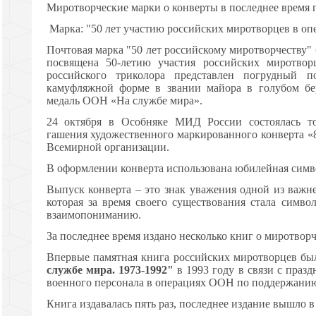
Миротворческие марки о конверты в последнее время п
Марка: "50 лет участию российских миротворцев в о
Почтовая марка "50 лет российскому миротворчеству"
посвящена 50-летию участия российских миротв
российского триколора представлен погрудный п
камуфляжной форме в звании майора в голубом бе
медаль ООН «На службе мира».
24 октября в Особняке МИД России состоялась то
гашения художественного маркированного конверта 
Всемирной организации.
В оформлении конверта использована юбилейная сим
Выпуск конверта – это знак уважения одной из важ
которая за время своего существования стала симво
взаимопониманию.
За последнее время издано несколько книг о миротворч
Впервые памятная книга российских миротворцев бы
службе мира. 1973-1992"
в 1993 году в связи с праз
военного персонала в операциях ООН по поддержанию
Книга издавалась пять раз, последнее издание вышло в 