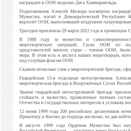
награжден в ООН медалью Дага Хаммаршельда.
Подполковник Алексей Мизюра посмертно награждё
Мужества, погиб в Демократической Республике К
вертолёт ООН, выполнявший воздушное патрулировани
Трагедия произошла 29 марта 2022 года в провинции С
В 1988 году за мужество и самоотверженност
миротворческих операций, Силы ООН по под
представителей многих стран – членов ООН, были
мира. В этом есть и заслуга наших миротворцев, кот
под голубым флагом ООН.
Скажем несколько слов о миротворческой бригаде, сфо
Гвардейская 15-я отдельная мотострелковая Алекс
миротворческая бригада в Вооружённых Силах Россий
Звание гвардейской мотострелковой бригаде присвои
стойкость и мужество, проявленные личным соста
Отечества и государственных интересов в условиях в
12 июня 1999 года 200 российских десантников ноч
Приштину в Косово до подхода англичан, не дав войти
В августе 1999 года Орденом Мужества был на
Российской Федерации — участники марш-броска из Б