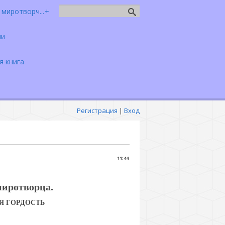
миротворч...
чи
я книга
Регистрация
|
Вход
11:44
миротворца.
Я ГОРДОСТЬ