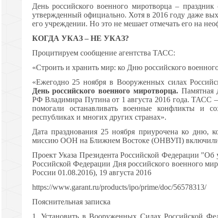
День российского военного миротворца – праздник
утвержденный официально. Хотя в 2016 году даже вых
его учреждении. Но это не мешает отмечать его на не
КОГДА УКАЗ – НЕ УКАЗ?
Процитируем сообщение агентства ТАСС:
«Строить и хранить мир: ко Дню российского военног
«Ежегодно 25 ноября в Вооруженных силах Российс
День российского военного миротворца.
Памятная д
РФ Владимира Путина от 1 августа 2016 года. ТАСС 
помогали останавливать военные конфликты и с
республиках и многих других странах».
Дата празднования 25 ноября приурочена ко дню, к
миссию ООН на Ближнем Востоке (ОНВУП) включили 
Проект Указа Президента Российской Федерации "Об
Российской Федерации Дня российского военного ми
России 01.08.2016), 19 августа 2016
https://www.garant.ru/products/ipo/prime/doc/56578313/
Пояснительная записка
1. Установить в Вооруженных Силах Российской Фе