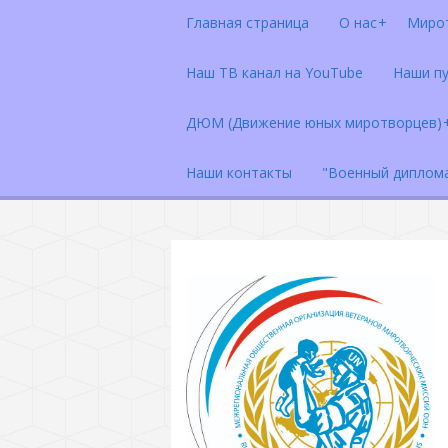
Главная страница
О нас
Миро
Наш ТВ канал на YouTube
Наши п
ДЮМ (Движение юных миротворцев)
Наши контакты
"Военный диплом