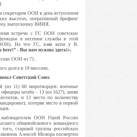
1
м секретарем ООН в день вступления
ских высотах, оперативный брифинг
ину, выпускнику ВИИЯ.
время встречи с ГС ООН советские
 функции в несении службы в этой
ОН). На что ГС, взяв кепи у В.
 here!” - Вы нам нужны здесь!».
сиях ООН из 71.
го долга в 19 миссиях.
инимал Советский Союз
.
й (из 11) 60 миротворцев: военные
 офицеры штаба – 13 (из 1627), заняв
ингентов, и 13 место по количеству
андировке), потеряв место в первой
рцев.
 наблюдателем ООН Герой России
высшего общевойскового командного
е того, старший группы российских
лковник Алексей Мизюра посмертно