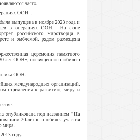
оявляются часто.
перациях ООН".
 была выпущена в ноябре 2023 года и
орцев в операциях ООН. На фоне
ортрет российского миротворца в
рете и эмблемой, рядом размещена
ржественная церемония памятного
«80 лет ООН», посвященного юбилею
волика ООН.
нейших международных организаций,
лом стремления к развитию, миру и
естве.
ла опубликована под названием
"На
днованием 20-летнего юбилея участия
 мира.
2013 году.