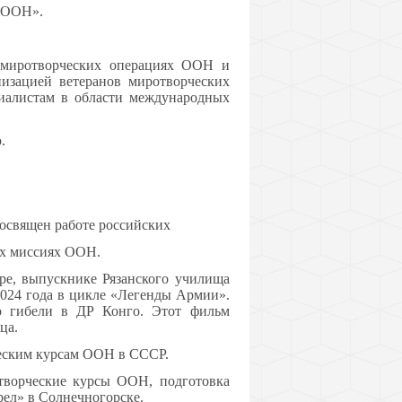
е ООН».
 миротворческих операциях ООН и
изацией ветеранов миротворческих
иалистам в области международных
.
освящен работе российских
х миссиях ООН.
е, выпускнике Рязанского училища
 2024 года в цикле «Легенды Армии».
го гибели в ДР Конго. Этот фильм
ца.
ческим курсам ООН в СССР.
творческие курсы ООН, подготовка
рел» в Солнечногорске.