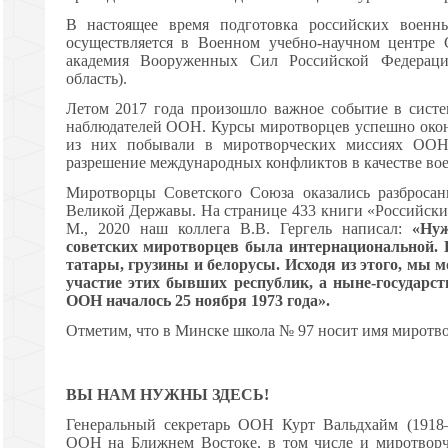
В настоящее время подготовка российских военн
осуществляется в Военном учебно-научном центре
академия Вооруженных Сил Российской Федераци
область).
Летом 2017 года произошло важное событие в сист
наблюдателей ООН. Курсы миротворцев успешно око
из них побывали в миротворческих миссиях ООН
разрешение международных конфликтов в качестве вое
Миротворцы Советского Союза оказались разброса
Великой Державы. На странице 433 книги «Российски
М., 2020 наш коллега В.В. Гергель написал:
«Нуж
советских миротворцев была интернациональной. В
татары, грузины и белорусы. Исходя из этого, мы м
участие этих бывших республик, а ныне-государст
ООН началось 25 ноября 1973 года».
Отметим, что в Минске школа № 97 носит имя миротвор
ВЫ НАМ НУЖНЫ ЗДЕСЬ!
Генеральный секретарь ООН Курт Вальдхайм (1918–
ООН на Ближнем Востоке, в том числе и миротворч