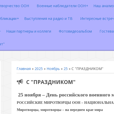
творчество ООН
Военные наблюдатели ООН
Наш анализ 
убликации
Выступления на радио и ТВ
Интересные встре
Наши партнеры и коллеги
Фотовидеоальбом
Гостева
ат"
Главная
»
2025
»
Ноябрь
»
25
» С "ПРАЗДНИКОМ"
С "ПРАЗДНИКОМ"
25 ноября – День российского военного 
РОССИЙСКИЕ МИРОТВОРЦЫ ООН – НАЦИОНАЛЬНА
Миротворцы, миротворцы – на переднем крае мира