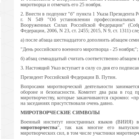
миротворца и отмечать его 25 ноября.
2. Внести в подпункт "б" пункта 1 Указа Президента 
г. N 549 "Об установлении профессиональных
Вооруженных Силах Российской Федерации" (Собра
Федерации, 2006, N 23, ст. 2455; 2015, N 9, ст. 1311) 
а) после абзаца шестнадцатого дополнить абзацем се
"День российского военного миротворца - 25 ноября;";
б) абзац семнадцатый считать соответственно абзацем
3. Настоящий Указ вступает в силу со дня его подписан
Президент Российской Федерации В. Путин.
Вопросами миротворческой деятельности занимает
обороне и безопасности. Комитет два раза в год 
миротворчеству, которые заканчиваются скромно: «п
на заседаниях присутствовали очень давно.
МИРОТВОРЧЕСКИЕ СИМВОЛЫ
Военный институт иностранных языков (ВИИЯ) 
миротворчества
", так как многие его выпускни
миротворческих сил, в том числе участники миротвор