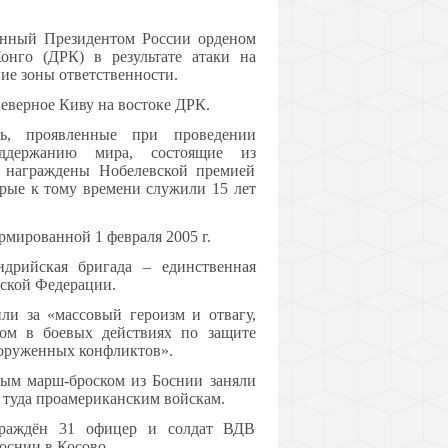
нный Президентом России орденом
онго (ДРК) в результате атаки на
е зоны ответственности.
еверное Киву на востоке ДРК.
ь, проявленные при проведении
держанию мира, состоящие из
 награждены Нобелевской премией
орые к тому времени служили 15 лет
рмированной 1 февраля 2005 г.
андрийская бригада – единственная
ской Федерации.
ли за «массовый героизм и отвагу,
вом в боевых действиях по защите
ооруженных конфликтов».
ным марш-броском из Боснии заняли
 туда проамериканским войскам.
граждён 31 офицер и солдат ВДВ
оснии в Косово.