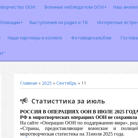
творчество ООН
Военные наблюдатели ООН
Наш анализ 
убликации
Выступления на радио и ТВ
Интересные встре
Наши партнеры и коллеги
Фотовидеоальбом
Гостева
ат"
Главная
»
2025
»
Сентябрь
»
11
Статисттика за июль
РОССИЯ В ОПЕРАЦИЯХ ООН В ИЮЛЕ 2025 ГОД
РФ в миротворческих операциях ООН не сохранила 
На сайте «Операции ООН по поддержанию мира», раз
«Страны, предоставляющие воинские и полицей
миротворческая статистика на 31июля 2025 года.