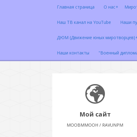
Главная страница
О нас
Миро
Наш ТВ канал на YouTube
Наши п
ДЮМ (Движение юных миротворцев)
Наши контакты
"Военный диплом
Мой сайт
МООВММООН / RAVUNPM