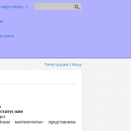
миротворч...
чи
я книга
Регистрация
|
Вход
А
статус-кво
дел
ские контингенты» представлена